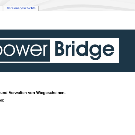
Versionsgeschichte
n und Verwalten von Wiegescheinen.
en: