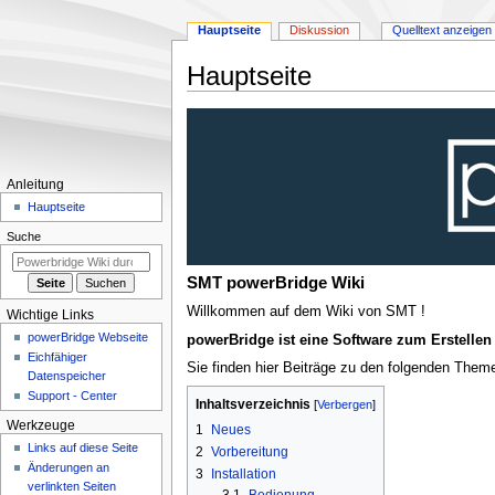
Hauptseite
Diskussion
Quelltext anzeigen
Hauptseite
Zur
Zur
Navigation
Suche
springen
springen
N
Anleitung
a
Hauptseite
v
Suche
i
g
SMT powerBridge Wiki
a
Willkommen auf dem Wiki von SMT !
Wichtige Links
t
powerBridge Webseite
powerBridge ist eine Software zum Erstelle
i
Eichfähiger
Sie finden hier Beiträge zu den folgenden Them
Datenspeicher
o
Support - Center
n
Inhaltsverzeichnis
Werkzeuge
s
1
Neues
Links auf diese Seite
m
2
Vorbereitung
Änderungen an
3
Installation
e
verlinkten Seiten