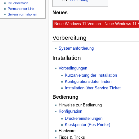
3.1
Bedienung
n
Druckversion
ü
Permanenter Link
Neues
Seiten­­informationen
Neue Windows 11 Version - Neue Windows 11 V
Vorbereitung
Systemanforderung
Installation
Vorbedingungen
Kurzanleitung der Installation
Konfigurationsdatei finden
Installation über Service Ticket
Bedienung
Hinweise zur Bedienung
Konfiguration
Druckereinstellungen
Kioskprinter (Pos Printer)
Hardware
Tipps & Tricks